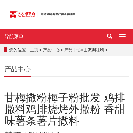
导航菜单
导
航
菜
您的位置：
主页
>
产品中心
>
产品中心
>固态调味料 >
单
产品中心
甘梅撒粉梅子粉批发 鸡排
撒料鸡排烧烤外撒粉 香甜
味薯条薯片撒料