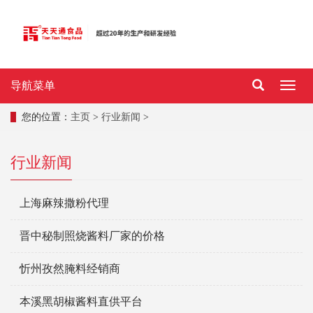
导航菜单
导
航
菜
您的位置：
主页
>
行业新闻
>
单
行业新闻
上海麻辣撒粉代理
晋中秘制照烧酱料厂家的价格
忻州孜然腌料经销商
本溪黑胡椒酱料直供平台