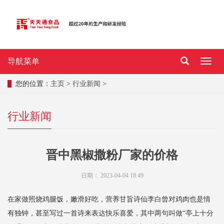
导航菜单
导
航
菜
您的位置：
主页
>
行业新闻
>
单
行业新闻
晋中黑椒撒粉厂家的价格
日期：
2023-04-04 18:49
在家做照烧鸡腿饭，嫩滑好吃，营养甘旨诗仙李白曾对鸡肉也是情
有独钟，甚至写过一首诗来表达快乐喜爱，其中两句叫做“亭上十分