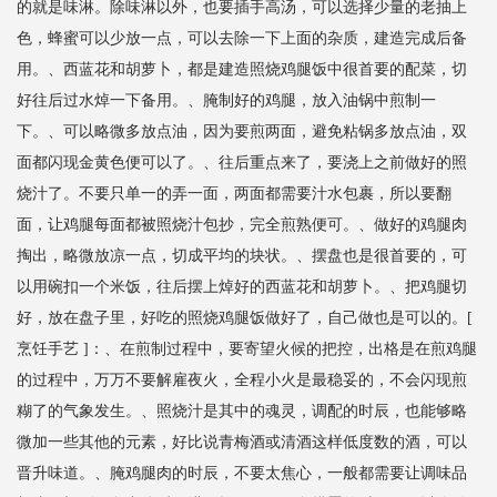
的就是味淋。除味淋以外，也要插手高汤，可以选择少量的老抽上
色，蜂蜜可以少放一点，可以去除一下上面的杂质，建造完成后备
用。、西蓝花和胡萝卜，都是建造照烧鸡腿饭中很首要的配菜，切
好往后过水焯一下备用。、腌制好的鸡腿，放入油锅中煎制一
下。、可以略微多放点油，因为要煎两面，避免粘锅多放点油，双
面都闪现金黄色便可以了。、往后重点来了，要浇上之前做好的照
烧汁了。不要只单一的弄一面，两面都需要汁水包裹，所以要翻
面，让鸡腿每面都被照烧汁包抄，完全煎熟便可。、做好的鸡腿肉
掏出，略微放凉一点，切成平均的块状。、摆盘也是很首要的，可
以用碗扣一个米饭，往后摆上焯好的西蓝花和胡萝卜。、把鸡腿切
好，放在盘子里，好吃的照烧鸡腿饭做好了，自己做也是可以的。[
烹饪手艺 ]：、在煎制过程中，要寄望火候的把控，出格是在煎鸡腿
的过程中，万万不要解雇夜火，全程小火是最稳妥的，不会闪现煎
糊了的气象发生。、照烧汁是其中的魂灵，调配的时辰，也能够略
微加一些其他的元素，好比说青梅酒或清酒这样低度数的酒，可以
晋升味道。、腌鸡腿肉的时辰，不要太焦心，一般都需要让调味品