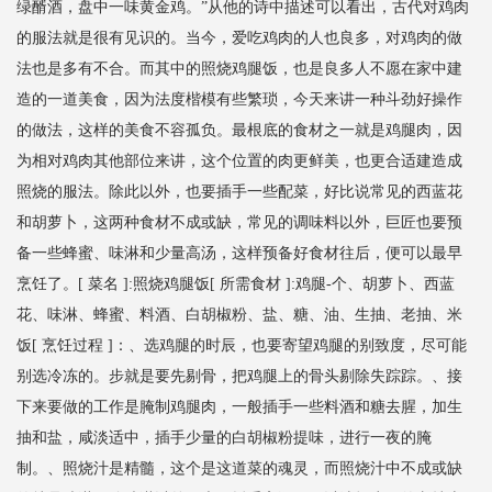
绿醑酒，盘中一味黄金鸡。”从他的诗中描述可以看出，古代对鸡肉
的服法就是很有见识的。当今，爱吃鸡肉的人也良多，对鸡肉的做
法也是多有不合。而其中的照烧鸡腿饭，也是良多人不愿在家中建
造的一道美食，因为法度楷模有些繁琐，今天来讲一种斗劲好操作
的做法，这样的美食不容孤负。最根底的食材之一就是鸡腿肉，因
为相对鸡肉其他部位来讲，这个位置的肉更鲜美，也更合适建造成
照烧的服法。除此以外，也要插手一些配菜，好比说常见的西蓝花
和胡萝卜，这两种食材不成或缺，常见的调味料以外，巨匠也要预
备一些蜂蜜、味淋和少量高汤，这样预备好食材往后，便可以最早
烹饪了。[ 菜名 ]:照烧鸡腿饭[ 所需食材 ]:鸡腿-个、胡萝卜、西蓝
花、味淋、蜂蜜、料酒、白胡椒粉、盐、糖、油、生抽、老抽、米
饭[ 烹饪过程 ]：、选鸡腿的时辰，也要寄望鸡腿的别致度，尽可能
别选冷冻的。步就是要先剔骨，把鸡腿上的骨头剔除失踪踪。、接
下来要做的工作是腌制鸡腿肉，一般插手一些料酒和糖去腥，加生
抽和盐，咸淡适中，插手少量的白胡椒粉提味，进行一夜的腌
制。、照烧汁是精髓，这个是这道菜的魂灵，而照烧汁中不成或缺