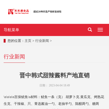
导航菜单
导
航
菜
您的位置：
主页
>
行业新闻
>
单
行业新闻
晋中韩式甜辣酱料产地直销
日期：
2023-04-04 18:49
\n\n\n\n宫保鱿鱼\n材料：鱿鱼一条（克）.胡萝卜克.黄瓜克、烤熟花
生克、干辣椒、只、菁选酱油一勺、老抽半勺、陈醋两勺、糖两