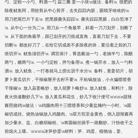
勺、淀粉一小勺、料酒一勺.蒜三瓣.姜一小块\n做法:. 备料\n. 很肥的
除夜鱿鱼阿，用铰剪从中心剪开，去失踪踪内脏，眼睛牙啥啥的\n.
用刀把尾巴片下去\n. 把黑膜撕失踪踪\n. 撕失踪踪黑膜，白白皙净了
\n. 从中心一分为二\n. 用刀从一个角最早，斜着一刀刀划开，别断了
\n. 从下面的角最早，跟已划开的刀痕成直角，直着刀划下去，不要
切断\n. 都改好刀了，在给它切成差不多除夜的块，要沿着之前的刀
痕切开\n. 鱿鱼须切开\n. 调宫保汁，菁选酱油一勺，老抽半勺，陈醋
两勺，糖两勺\n. 一小勺淀粉，拌匀备用\n. 煮一锅开水，放入一勺料
酒\n. 放入鱿鱼，一打卷就马上捞出沥干水分\n. 备料，葱姜切片，胡
萝卜黄瓜切片，干辣椒掰开去籽不要\n. 不粘锅放油，小火煸喷喷香
干辣椒\n. 放入蒜姜略炒，放入胡萝卜略炒\n. 放入鱿鱼，和料汁，除
夜火快速翻炒几下\n. 放入黄瓜和花生，炒几下收汁便可\n\n\n\n甜辣
酱照烧鸡\n做法：\n鸡腿肉用十三喷喷香和少量盐腌约一小时。\n圆
椒切成丝。烧热油锅放入鸡腿肉。\n双方煎至金黄色，倒入甜辣酱再
加少量水、盐、白糖胡椒粉。\n将圆椒丝插手一路翻炒。汁快收干之
前熄火上碟。\n\n\n\n冰笋炒蛋\n材料：笋、鸡蛋、植物油，姜、