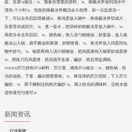
蒜、韭菜\n做法：\n、预备你需要的原料。\n、南极冰笋放到清水中
浸泡-个小时\n、泡发的南极冰笋概况会斗劲滑，加一点盐搓洗一
下，可以去失踪踪滑腻感\n、将鸡蛋放入碗中，将南极冰笋切成片，
韭菜苔切成切片。\n、煮一壶水，把切碎的南极冰芽放入锅中。\n、
再把冷水去失踪踪。\n、烧热锅，倒入汤勺植物油，炒姜蒜，放入南
极冰山入锅，插手酱油和黄酒，炒喷喷香。\n、将冻笋放入鸡蛋同化
物中炒匀。\n、锅里再倒入汤汁植物油，把鸡蛋液倒入锅里炒成蛋饼
\n、用抹刀舀鸡蛋饼，然后插手韭菜，煸炒，然后用盐调味。
\n\n\n\n芥兰炒肉片\n材料：芥兰葱，猪肉片\n做法：\n、烧热锅，恰
当的油热，下葱，煸出喷喷香味。\n、将洗净的芥兰切段，下入芥兰
煸炒。\n、再下腌制过的肉片煸炒.\n、调入恰当的调味料，淀粉水放
进快速兜匀便可\n
新闻资讯
行业新闻