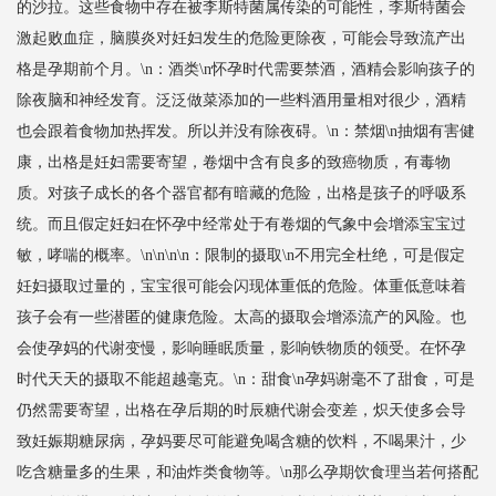
的沙拉。这些食物中存在被李斯特菌属传染的可能性，李斯特菌会
激起败血症，脑膜炎对妊妇发生的危险更除夜，可能会导致流产出
格是孕期前个月。\n：酒类\n怀孕时代需要禁酒，酒精会影响孩子的
除夜脑和神经发育。泛泛做菜添加的一些料酒用量相对很少，酒精
也会跟着食物加热挥发。所以并没有除夜碍。\n：禁烟\n抽烟有害健
康，出格是妊妇需要寄望，卷烟中含有良多的致癌物质，有毒物
质。对孩子成长的各个器官都有暗藏的危险，出格是孩子的呼吸系
统。而且假定妊妇在怀孕中经常处于有卷烟的气象中会增添宝宝过
敏，哮喘的概率。\n\n\n\n：限制的摄取\n不用完全杜绝，可是假定
妊妇摄取过量的，宝宝很可能会闪现体重低的危险。体重低意味着
孩子会有一些潜匿的健康危险。太高的摄取会增添流产的风险。也
会使孕妈的代谢变慢，影响睡眠质量，影响铁物质的领受。在怀孕
时代天天的摄取不能超越毫克。\n：甜食\n孕妈谢毫不了甜食，可是
仍然需要寄望，出格在孕后期的时辰糖代谢会变差，炽天使多会导
致妊娠期糖尿病，孕妈要尽可能避免喝含糖的饮料，不喝果汁，少
吃含糖量多的生果，和油炸类食物等。\n那么孕期饮食理当若何搭配