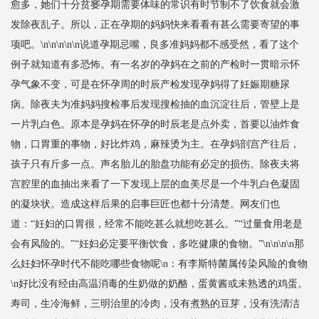
愈多，她们十分贫窭孕期需要体味的常识有时节制不了饮食就会激
发除夜乱子。所以，正在孕期的妈妈快来看看有甚么需要寄望的事
项吧。\n\n\n\n\n说道孕期忌嘴，良多准妈妈都不感受然，看了这个
例子就知道有多恐怖。有一名岁的孕妈在之前的产检时一贯暗示怀
孕气象不变，可是在怀孕周的时辰产检发现孕妈得了妊娠期糖尿
病。除夜夫为准妈妈搜检事后发现搜检抽的血沉淀往后，管壁上是
一片乳白色。原本是孕妈在怀孕的时辰老是点外卖，首要以油炸食
物，口胃重的事物，好比炸鸡，麻辣烫为主。在孕妈剖宫产往后，
孩子只有斤多一点。声名胎儿的胎盘功能有必定的损伤。除夜夫将
宫腔里的血抽出来看了一下发现上层的血美尽是一个牛乳白色凝固
的凝块状。造成这样后果的启事巨匠也都十分清楚。网友们也
道：“妊妇的口胃很，经常不能吃甚么就想吃甚么。”“过量食用老是
会有风险的。”“妊妇必定要平衡饮食，多吃健康的食物。”\n\n\n\n那
么妊妇怀孕时代不能吃哪些食物呢\n：有李斯特菌属传染风险的食物
\n好比没有经由高温消毒的生奶做的奶酪，蛋黄酱或未熟透的鸡蛋。
寿司，生冷海鲜，三明治里的冷肉，没有煮熟的豆芽，没有洗清洁