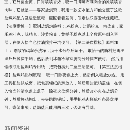
宝，它外皮金黄，口胃喷喷香浓，咬一口满嘴布满肉食的原喷喷香
肉味，它就是——客家盐焗鸡，我用一款卤水配方和他交流了这款
盐焗鸡配方及建造流程，巨匠看看若何，假定快乐喜爱就保藏吧。
【法度楷模一】配制盐焗鸡腌料：.鸡粉克，盐焗粉克，精盐克，家
乐鸡汁克，味精克，沙姜粉克，黄栀子粉克以上全数原料倒入容
器，在倒入恰当色拉油搅拌平均便可。【第二法度楷模】原料加
工：.别致的鸡宰杀洗净，沥干水分然后晾干。.取恰当的腌料把鸡里
里外外揉搓平均，然后放到冰箱冷藏室腌制分钟摆布便可。.然后用
锡纸或用盐焗鸡专用纸，把鸡包裹到二至三层便可。【第三法度楷
模】盐焗鸡熟制流程：.取一口除夜锅上火，然后倒入粗盐炒热。.用
工具把盐扒成窝，把包裹锡纸的鸡放入，然后用盐把鸡盖住，在倒
入恰当的清水盖上盖子，除夜火盐焗分钟，然后改小火在盐焗分
钟，然后将鸡掏出，去失踪踪锡纸，用手把鸡肉撕成粗条装盘便
可。寄望事项：盐焗盐只能用两三次，否则有异味。
新闻资讯