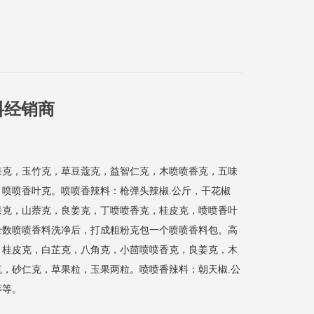
料经销商
果克，玉竹克，草豆蔻克，益智仁克，木喷喷香克，五味
喷喷香叶克。喷喷香辣料：枪弹头辣椒.公斤，干花椒
果克，山萘克，良姜克，丁喷喷香克，桂皮克，喷喷香叶
全数喷喷香料洗净后，打成粗粉克包一个喷喷香料包。高
，桂皮克，白芷克，八角克，小茴喷喷香克，良姜克，木
，砂仁克，草果粒，玉果两粒。喷喷香辣料：朝天椒.公
等等。