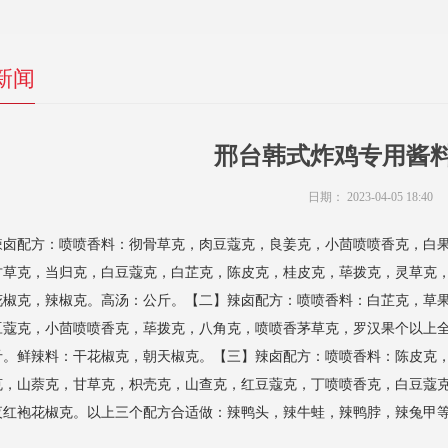
新闻
邢台韩式炸鸡专用酱
日期：
2023-04-05 18:40
辣卤配方：喷喷香料：彻骨草克，肉豆蔻克，良姜克，小茴喷喷香克，白
甘草克，当归克，白豆蔻克，白芷克，陈皮克，桂皮克，荜拨克，灵草克，
花椒克，辣椒克。高汤：公斤。【二】辣卤配方：喷喷香料：白芷克，草
豆蔻克，小茴喷喷香克，荜拨克，八角克，喷喷香茅草克，罗汉果个以上
斤。鲜辣料：干花椒克，朝天椒克。【三】辣卤配方：喷喷香料：陈皮克
克，山萘克，甘草克，枳壳克，山查克，红豆蔻克，丁喷喷香克，白豆蔻克
夜红袍花椒克。以上三个配方合适做：辣鸭头，辣牛蛙，辣鸭脖，辣兔甲