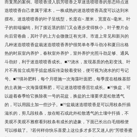
而复黑的案例。喷喷香浸入肌芳喷香之草迷迭喷喷香的形态特点迷
迭喷喷香自己隶属于灌木，一株成熟的迷迭喷喷香高度可以达到米
摆布。迷迭喷喷香的叶子呈线型，长度在~.厘米，宽度在~毫米。叶
子的前端偏钝，到了接近茎的部门又会逐步变得狭小，叶子整片会
向后背卷曲，其叶子的上方会微微泛有光泽。市道上常见和新兴的
几种迷迭喷喷香盆栽迷迭喷喷香养护很简单冬季斗劲冷和夏日出格
热的时辰室内养护，春秋室外养护，室外养护光照斗劲足够、通风
斗劲好，利于迷迭喷喷香成长。■??浇水，发现基质的色彩变浅、叶
片不再耸立或用手掂盆感应传染较着变轻，便可视为浇水的灯号记
号。■??填补肥料，每个月喷施一次海藻叶面肥，每季度在植株基部
的土表施一次海藻缓释肥，可让迷迭喷喷香茁壮成长。■??换盆，可
以趁着春季给它换除夜一号的花盆，换盆的土壤要求是松散透气
的，可以用园土加一些沙子。■??盆栽迷迭喷喷香是可以用枝条扦插
滋长的，剪几段枝条，放在蛭石或此外松散透气的土壤中扦插，不
美观不美观不雅察看到枝条有成长的迹象，下面已长出白毛细根便
可以移栽了。?若何样你快乐喜爱上这位多才多艺又迷人的“芳喷香蜜