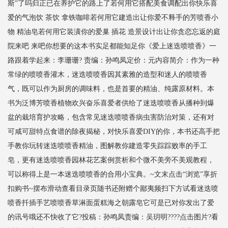
斯”了吗归正已在养护它的路上了若何用它搭配美食调配出你快乐喜
爱的气泡饮 茶饮 拿铁咖啡若何用它建造出让你爱不释手的芳喷香小
物 精油皂若何用它装潢你的爱巢 插花 造景设计出让你贪恋忘返的庭
院来吧 来吧你想要的这本书实足都能知足你《爱上迷迭喷喷香》一
路跟着学起来：李珊珊? 责编：孙鸣凤定价：元内容简介：作为一种
常绿的喷喷香灌木，迷迭喷喷香因其素雅的造型和迷人的喷喷香
气，既可以作为厨房的调味料，也是首要的精油、纯露原材料。本
书为泛博芳喷香植物欢兴奋乐喜爱者供给了迷迭喷喷香从播种到爆
盆的栽培育护攻略，包含常见迷迭喷喷香病虫害防治对策，还有对
可咸可甜特点食谱的除夜揭秘，对快乐喜爱DIY的你，本书还高手把
手教你玩转迷迭喷喷香精油，图解教你建造零失踪踪败率的手工
皂，更有迷迭喷喷香园林花艺案例赏析和个微不美旁不美观教程，
可以称得上是一本迷迭喷喷香的合用小宝典。~文末点击“浏览”享折
扣购书~摆布滑动查看目录页随书还附赠个鄙夷频扫下方试看迷迭喷
喷香扦插手艺喷喷香草淋面蛋糕海之朝露皂它可是已对你发出了爱
的讯号哦还不快收了它?投稿：孙鸣凤责编：吴玥明????点击图片?看