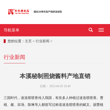
导航菜单
导
航
菜
您的位置：
主页
>
行业新闻
>
单
行业新闻
本溪秘制照烧酱料产地直销
日期：
2023-04-05 18:40
三国时代，迷迭喷喷香传入我国，有良多人种植过迷迭喷喷香。曹
植、粲、应玚、陈琳等人都曾写过称道迷迭喷喷香的赋文。据曹植