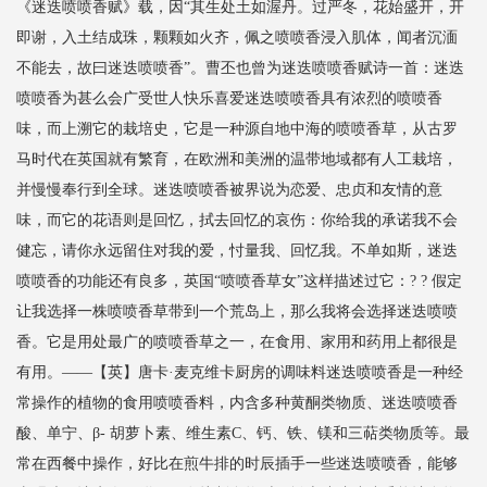
《迷迭喷喷香赋》载，因“其生处土如渥丹。过严冬，花始盛开，开
即谢，入土结成珠，颗颗如火齐，佩之喷喷香浸入肌体，闻者沉湎
不能去，故曰迷迭喷喷香”。曹丕也曾为迷迭喷喷香赋诗一首：迷迭
喷喷香为甚么会广受世人快乐喜爱迷迭喷喷香具有浓烈的喷喷香
味，而上溯它的栽培史，它是一种源自地中海的喷喷香草，从古罗
马时代在英国就有繁育，在欧洲和美洲的温带地域都有人工栽培，
并慢慢奉行到全球。迷迭喷喷香被界说为恋爱、忠贞和友情的意
味，而它的花语则是回忆，拭去回忆的哀伤：你给我的承诺我不会
健忘，请你永远留住对我的爱，忖量我、回忆我。不单如斯，迷迭
喷喷香的功能还有良多，英国“喷喷香草女”这样描述过它：? ? 假定
让我选择一株喷喷香草带到一个荒岛上，那么我将会选择迷迭喷喷
香。它是用处最广的喷喷香草之一，在食用、家用和药用上都很是
有用。——【英】唐卡·麦克维卡厨房的调味料迷迭喷喷香是一种经
常操作的植物的食用喷喷香料，内含多种黄酮类物质、迷迭喷喷香
酸、单宁、β- 胡萝卜素、维生素C、钙、铁、镁和三萜类物质等。最
常在西餐中操作，好比在煎牛排的时辰插手一些迷迭喷喷香，能够