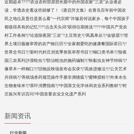
近期超卓?????农业农村部原部长眼中的外国农家“三农”从业者必
读，学透农史看这些就够了！《唐启升文集》在青岛百年前中国农
民之地位及责任是甚么看“一代宗师”许璇若何说家乡，每个中国孩子
都值得具有的记忆????点击关头词?获得往期推送?????中国共产党农
村工作条例?|?论道除夜国“三农”?土豆简史?|?凤凰单丛?|?金骏眉?|?世
界土壤日薇娅举荐的农产物日历?|?全家都爱吃的健康餐国际茶日?|?
世界念书日?|?新时代村庄浏览季兽医举荐书目?|?糊口类书单?|?除夜
国三农系列沙漠蝗虫?|?防治蝗虫的施药编制?|?秋黏虫女神节特辑?|?
像草木一样糊口?|?旧物反映场发布会实录?|?高效进修法?|?公关艺术
共得病?|?养殖场兽药规范操作手册非洲猪瘟?|?蜜蜂授粉?|?外来水生
生物食味米?|?茶叶消费指南?|?中国茶文化学休闲农业系列教材?|?村
庄振兴常识百问?中国首要农业文化遗产系列
新闻资讯
行业新闻