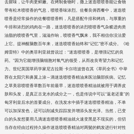
去腥味，让牛肉更鲜嫩。在烤制食物时，撒上迷迭喷喷香能让食物
带有松木喷喷香的气息，喷喷香味浓烈。佐餐良俦西餐中，迷迭喷
喷香是经常操作的佐餐喷喷香料，凡是搭配牛排和烤鸡，与厚重的
牛排和浓烈的鸡肉在一路，迷迭喷喷香的浓烈喷喷香气杂糅进肉类
油脂的喷喷香气里，滋滋作响，喷喷香气飘来，我不相信你没法爱
上它。提神醒脑数百年来，迷迭喷喷香始终和“记忆”密不成分。《哈
姆雷特》中的奥菲利亚就曾说过：“迷迭喷喷香，是增强记忆的良
药。”因为它能增强脑细胞对氧气的领受，从而改良寄望力和记忆
力。世纪英国草药学家尼古拉斯·卡尔培波曾在其《草药全书》中举
荐在太阳穴和鼻翼上涂～滴迷迭喷喷香精油来医治脑部疾病。记忆
之草美容喷喷香草数百年前最早，迷迭喷喷香精油就被用于调养皮
肤和头发，是真正古龙水的成分之一，也是传说中可以“返老还童”的
匈牙利皇后水的首要成分。在洗发水中插手迷迭喷喷香精油，不单
可以加深发色，还可以削减失踪踪发并增添头发光泽。当然，已变
白的头发想要用几滴迷迭喷喷香精油就火速变黑是不现实的，但切
当存在经由过程持久操作迷迭喷喷香精油对两鬓的鹤发进行针对性