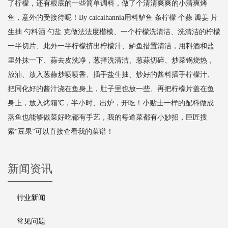
了柠檬，还有根底的一些简单调料，做了个清清爽爽的小清爽烤
鱼，意外的受接待呢！By caicaihannia用料鲈鱼 条柠檬 个蒜 瓣姜 片
生抽 勺料酒 勺盐 克做法法度楷模、一个柠檬洗清洁、洗清洁的柠檬
一半切片、此外一半柠檬挤出柠檬汁、鲈鱼措置清洁，用料酒和盐
里外抹一下、蒜去皮洗净，葱择洗清洁、葱蒜切碎、炒菜锅烧热，
放油、放入葱蒜炒喷喷香、插手盐生抽、炒好的酱料插手柠檬汁、
把同化好的酱汁浇在鱼身上，肚子里也放一些、再把柠檬片盖在鱼
身上，放入烤箱℃，半小时、出炉，开吃！小贴士一样的配料做成
蒸鱼也能够做菜好吃都有手艺，我的每道菜都有小妙招，巨匠搜
索“豆果”可以直接查看我的菜谱！
新闻资讯
行业新闻
常见问题