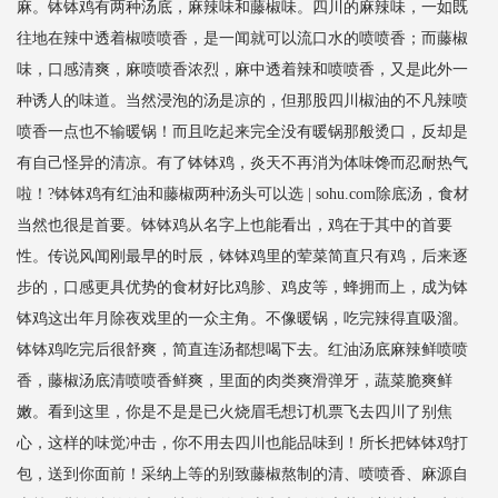
麻。钵钵鸡有两种汤底，麻辣味和藤椒味。四川的麻辣味，一如既
往地在辣中透着椒喷喷香，是一闻就可以流口水的喷喷香；而藤椒
味，口感清爽，麻喷喷香浓烈，麻中透着辣和喷喷香，又是此外一
种诱人的味道。当然浸泡的汤是凉的，但那股四川椒油的不凡辣喷
喷香一点也不输暖锅！而且吃起来完全没有暖锅那般烫口，反却是
有自己怪异的清凉。有了钵钵鸡，炎天不再消为体味馋而忍耐热气
啦！?钵钵鸡有红油和藤椒两种汤头可以选 | sohu.com除底汤，食材
当然也很是首要。钵钵鸡从名字上也能看出，鸡在于其中的首要
性。传说风闻刚最早的时辰，钵钵鸡里的荤菜简直只有鸡，后来逐
步的，口感更具优势的食材好比鸡胗、鸡皮等，蜂拥而上，成为钵
钵鸡这出年月除夜戏里的一众主角。不像暖锅，吃完辣得直吸溜。
钵钵鸡吃完后很舒爽，简直连汤都想喝下去。红油汤底麻辣鲜喷喷
香，藤椒汤底清喷喷香鲜爽，里面的肉类爽滑弹牙，蔬菜脆爽鲜
嫩。看到这里，你是不是是已火烧眉毛想订机票飞去四川了别焦
心，这样的味觉冲击，你不用去四川也能品味到！所长把钵钵鸡打
包，送到你面前！采纳上等的别致藤椒熬制的清、喷喷香、麻源自