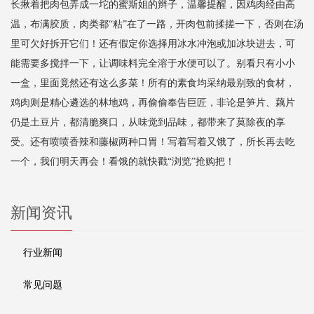
长揪着把肉包弄成一坨的蜜斯姐的辫子，温馨提醒，因鸡肉经由高
温，布满胶质，肉类都“粘”在了一路，开肉包前揉搓一下，否则在汤
里可欠好拆开它们！还有假定你选择用冰水冲泡或加冰块进去，可
能需要多搅拌一下，让调味料完全溶于水便可以了。别看只有小小
一盒，里面竟然还有这么多菜！所有的素食均采纳最别致的食材，
鸡肉则是精心遴选的林地鸡，再偷偷奉告巨匠，非论是笋片、藕片
仍是土豆片，都清脆爽口，从味觉到品味，都带来了莫除夜的享
受。还有喷喷香辣和藤椒两种口胃！写着写着又饿了，所长再去吃
一个，我们明天再会！看饿的就快戳“浏览”抢购把！
新闻资讯
行业新闻
常见问题