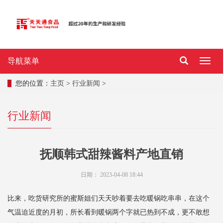
导航菜单
导
航
菜
您的位置：
主页
>
行业新闻
>
单
行业新闻
抚顺韩式甜辣酱料产地直销
日期：
2023-04-08 18:44
比来，吃货研究所的蜜斯姐们天天吵着要去吃暖锅吃串串，在这个
气温迫近度的月初，所长看到暖锅两个字就已热到不成，更不敢想