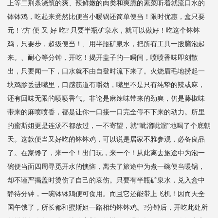
上等二荆条浇筑的爽、辣鲜嫩的肉类和爽脆的素菜听着就流口水的
钵钵鸡，吃起来竟然比便当小暖锅还简单便当！限时优惠，盒只要
元！?方 便 又 好 吃? 只要半瓶矿泉水，就可以做好！吃这个钵钵
鸡，只要步，超级便当！、用半瓶矿泉水，把所有工具一股脑泡起
来。、耐心等分钟，开吃！揭开盖子的一瞬间，喷喷香味即刻散
出，只要闻一下，口水就不由自登时流下来了。火烧眉毛地捞起一
块鸡胗丢进嘴里，口感筋道有嚼劲，嘴里不是只有纯挚的辣或麻，
还有回味无限的喷喷香气。非论是麻辣味带来的劲爽，仍是藤椒味
带来的麻喷喷香，都是让你一口接一口完全停不下来的动力。所里
的蜜斯姐更是连汤不都放过，一不寄望，就“呲溜呲溜”地喝了个底朝
天。这款便当又好吃的钵钵鸡，可以说是居家不雅参观，必备良品
了。在家馋了，来一个！出门玩，来一个！从此离去旅途中为泡一
碗便当面四周寻觅开水的懊恼，离去了旅途中为煮一碗便当暖锅，
却不谨严揭盖时烫伤了自己的哀伤。只要有半瓶矿泉水，兑入盒中
静待分钟，一碗钵钵鸡便可食用。而且它还能带上飞机！因而天全
国午饿了，所长都和蜜斯姐一路相约钵钵鸡。?分钟后，开吃此处所