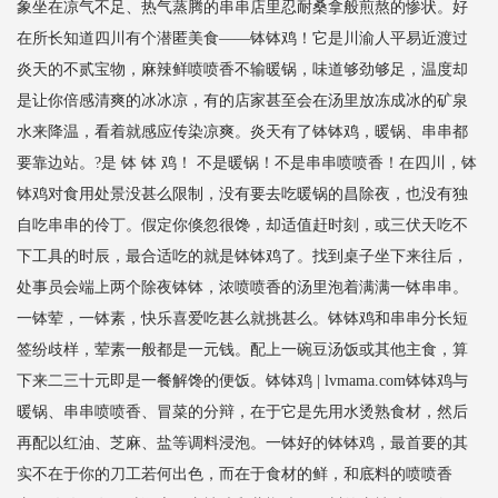
象坐在凉气不足、热气蒸腾的串串店里忍耐桑拿般煎熬的惨状。好
在所长知道四川有个潜匿美食——钵钵鸡！它是川渝人平易近渡过
炎天的不贰宝物，麻辣鲜喷喷香不输暖锅，味道够劲够足，温度却
是让你倍感清爽的冰冰凉，有的店家甚至会在汤里放冻成冰的矿泉
水来降温，看着就感应传染凉爽。炎天有了钵钵鸡，暖锅、串串都
要靠边站。?是 钵 钵 鸡！ 不是暖锅！不是串串喷喷香！在四川，钵
钵鸡对食用处景没甚么限制，没有要去吃暖锅的昌除夜，也没有独
自吃串串的伶丁。假定你倏忽很馋，却适值赶时刻，或三伏天吃不
下工具的时辰，最合适吃的就是钵钵鸡了。找到桌子坐下来往后，
处事员会端上两个除夜钵钵，浓喷喷香的汤里泡着满满一钵串串。
一钵荤，一钵素，快乐喜爱吃甚么就挑甚么。钵钵鸡和串串分长短
签纷歧样，荤素一般都是一元钱。配上一碗豆汤饭或其他主食，算
下来二三十元即是一餐解馋的便饭。钵钵鸡 | lvmama.com钵钵鸡与
暖锅、串串喷喷香、冒菜的分辩，在于它是先用水烫熟食材，然后
再配以红油、芝麻、盐等调料浸泡。一钵好的钵钵鸡，最首要的其
实不在于你的刀工若何出色，而在于食材的鲜，和底料的喷喷香