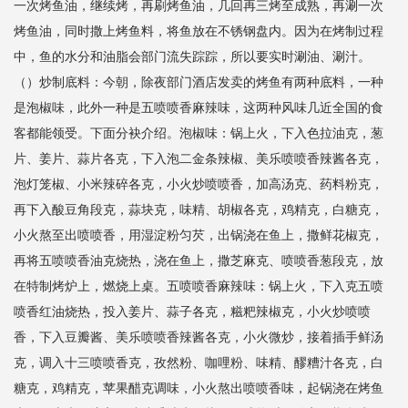
一次烤鱼油，继续烤，再刷烤鱼油，几回再三烤至成熟，再涮一次
烤鱼油，同时撒上烤鱼料，将鱼放在不锈钢盘内。因为在烤制过程
中，鱼的水分和油脂会部门流失踪踪，所以要实时涮油、涮汁。
（）炒制底料：今朝，除夜部门酒店发卖的烤鱼有两种底料，一种
是泡椒味，此外一种是五喷喷香麻辣味，这两种风味几近全国的食
客都能领受。下面分袂介绍。泡椒味：锅上火，下入色拉油克，葱
片、姜片、蒜片各克，下入泡二金条辣椒、美乐喷喷香辣酱各克，
泡灯笼椒、小米辣碎各克，小火炒喷喷香，加高汤克、药料粉克，
再下入酸豆角段克，蒜块克，味精、胡椒各克，鸡精克，白糖克，
小火熬至出喷喷香，用湿淀粉匀芡，出锅浇在鱼上，撒鲜花椒克，
再将五喷喷香油克烧热，浇在鱼上，撒芝麻克、喷喷香葱段克，放
在特制烤炉上，燃烧上桌。五喷喷香麻辣味：锅上火，下入克五喷
喷香红油烧热，投入姜片、蒜子各克，糍粑辣椒克，小火炒喷喷
香，下入豆瓣酱、美乐喷喷香辣酱各克，小火微炒，接着插手鲜汤
克，调入十三喷喷香克，孜然粉、咖哩粉、味精、醪糟汁各克，白
糖克，鸡精克，苹果醋克调味，小火熬出喷喷香味，起锅浇在烤鱼