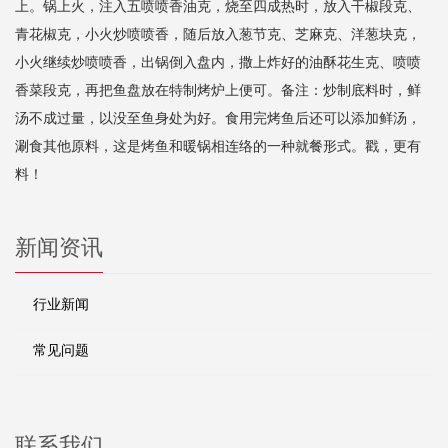
上。锅上火，注入五喷喷香油克，烧至四成热时，放入干椒段克、
青花椒克，小火炒喷喷香，随后放入葱节克、芝麻克、洋葱块克，
小火继续炒喷喷香，出锅倒入盘内，撒上炸好的油酥花生克、喷喷
香菜段克，再把鱼盘放在特制烤炉上便可。备注：炒制底料时，鲜
汤不成过量，以没至鱼身处为好。食用完烤鱼后还可以添加鲜汤，
涮食其他原料，这是烤鱼和暖锅相连络的一种就餐形式。戳，更有
料！
新闻资讯
行业新闻
常见问题
联系我们