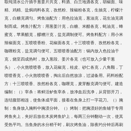
取纯清水公斤插手葱姜片共克，料酒、白兰地酒各克，胡椒面、味
精、鸡精、盐焗鸡料各克，孜然粉、辣椒粉各克，生抽克，柠檬汁
克，白糖克调匀。烤鱼油配方：用色拉油克，葱油克，花生油克调
制而成。烤鱼汁配方：用葱姜汁克，白糖、米醋各克，蚝油克，蜂
蜜克，苹果醋克，醪糟汁克，盐克调制便可。烤鱼料配方：用小米
辣椒面克，五喷喷香粉、花椒面各克，十三喷喷香、孜然粉各克，
咖喱粉克，盐克调匀便可。五喷喷香油配方：锅内放入色拉油干
克，烧至四成热时，放入葱段、姜片各克（也可放入少量干葱
头），小火熬喷喷香，放入花椒克，桂皮、砂仁各克，八角颗，丁
喷喷香克，小火熬喷喷香，掏出后自然放凉，过滤备用。药料粉配
方：十三喷喷香、孜然粉各克，咖喱克，麦芽酚克调匀便可。建造
编制：（）宰杀：将鲜活鲈鱼宰杀，放净血后洗净，从背部开刀，
连结腹部相连，使鱼体成平面，接着在鱼身上打一字花刀。（）腌
制：鱼身放入腌料中腌渍分钟。（）烤制：把腌渍好的鱼铺于专用
烤鱼夹上，夹好后放在木炭烤鱼炉上，每两三分钟翻动一次，使其
受热平均。当鱼身的水分稍干时，刷次烤鱼油，除夜约分钟后再刷