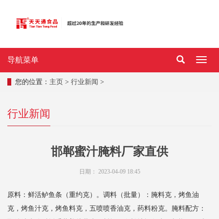
导航菜单
导
航
菜
您的位置：
主页
>
行业新闻
>
单
行业新闻
邯郸蜜汁腌料厂家直供
日期：
2023-04-09 18:45
原料：鲜活鲈鱼条（重约克）。调料（批量）：腌料克，烤鱼油
克，烤鱼汁克，烤鱼料克，五喷喷香油克，药料粉克。腌料配方：