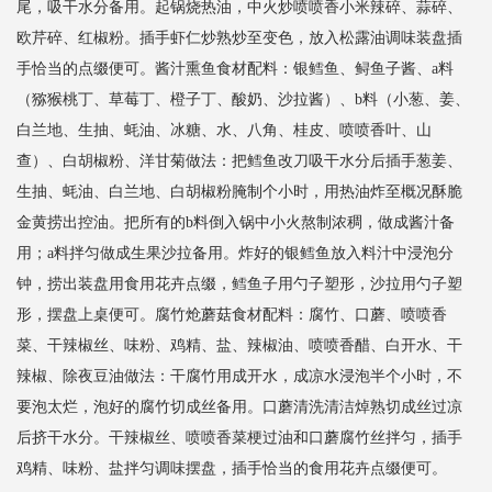
尾，吸干水分备用。起锅烧热油，中火炒喷喷香小米辣碎、蒜碎、
欧芹碎、红椒粉。插手虾仁炒熟炒至变色，放入松露油调味装盘插
手恰当的点缀便可。酱汁熏鱼食材配料：银鳕鱼、鲟鱼子酱、a料
（猕猴桃丁、草莓丁、橙子丁、酸奶、沙拉酱）、b料（小葱、姜、
白兰地、生抽、蚝油、冰糖、水、八角、桂皮、喷喷香叶、山
查）、白胡椒粉、洋甘菊做法：把鳕鱼改刀吸干水分后插手葱姜、
生抽、蚝油、白兰地、白胡椒粉腌制个小时，用热油炸至概况酥脆
金黄捞出控油。把所有的b料倒入锅中小火熬制浓稠，做成酱汁备
用；a料拌匀做成生果沙拉备用。炸好的银鳕鱼放入料汁中浸泡分
钟，捞出装盘用食用花卉点缀，鳕鱼子用勺子塑形，沙拉用勺子塑
形，摆盘上桌便可。腐竹炝蘑菇食材配料：腐竹、口蘑、喷喷香
菜、干辣椒丝、味粉、鸡精、盐、辣椒油、喷喷香醋、白开水、干
辣椒、除夜豆油做法：干腐竹用成开水，成凉水浸泡半个小时，不
要泡太烂，泡好的腐竹切成丝备用。口蘑清洗清洁焯熟切成丝过凉
后挤干水分。干辣椒丝、喷喷香菜梗过油和口蘑腐竹丝拌匀，插手
鸡精、味粉、盐拌匀调味摆盘，插手恰当的食用花卉点缀便可。