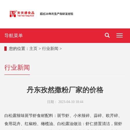
导航菜单
导
航
菜
您的位置：
主页
>
行业新闻
>
单
行业新闻
丹东孜然撒粉厂家的价格
日期：
2023-04-10 18:44
白松露辣味斑节虾食材配料：斑节虾、小米辣碎、蒜碎、欧芹碎、
食用花卉、红椒粉、橄榄油、白松露油做法：虾仁措置清洁，留虾