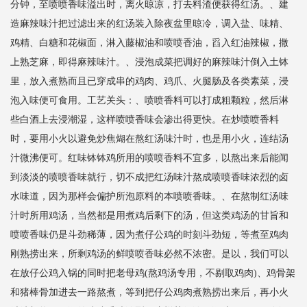
分钟，至喷喷香味溢出时，离火晾凉，打去料渣便获得红汤。、建
造麻辣味汁把过滤出来的红汤装入除夜盆里晾冷，调入盐、味精、
鸡精、白糖和花椒面，淋入藤椒油和喷喷香油，舀入红油辣椒，撒
上熟芝麻，即得麻辣味汁。、浸泡成菜把调好的麻辣味汁倒入土钵
里，放入煮熟而且已穿成串的鸡肉、鸡爪、火腿肠及各类素菜，浸
泡入味便可食用。工艺关头：、喷喷香料可以打成粗颗粒，然后淋
些白酒上去浸潮湿，这样喷喷香味会渗出得更快。在炒喷喷香料
时，要用小火以避免炒焦煳在熬红汤味汁时，也是用小火，连结汤
汁微沸便可。红味钵钵鸡所用的喷喷香料不宜多，以熬出来后能闻
到淡淡的喷喷香味就行，切不成把红汤味汁熬成喷喷香味浓烈的卤
水味道，因为那样会偏护所泡原料的本喷喷香味。、在熬制红汤味
汁时所用鸡汤，当然都是用煮鸡后剩下的汤，但这类鸡汤的甘旨和
喷喷香味仍是斗劲稀薄，因为煮仔公鸡的时刻斗劲短，等煮至鸡肉
刚熟捞出来，所剩鸡汤的鲜喷喷香味必然不浓密。是以，我们可以
在放仔公鸡入锅的同时把老母鸡(熬鸡汤专用，不剔取鸡肉)、鸡骨架
和猪棒骨加进去一路熬煮，等到把仔公鸡肉煮熟捞出来后，再小火