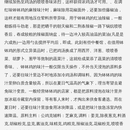
继续加热至鸡汤的喷喷香味浓烈，这样获得浓鸡汤才可用。、在调
红味钵钵鸡的麻辣味汁时，麻味除用花椒面外，还要加些藤椒油，
这样才能有用地压住荤料所带异味。用于钵钵鸡的红油辣椒，一般
都炼得斗劲老，那是把晒干的朝天椒和二荆条辣椒一路下锅炕喷喷
香后，舂成较粗的辣椒面纳盆，待一边冲入较高油温的菜油(凡是是
六成热)一边用勺去搅拌平均后，即成。此刻有些中餐馆，在借用钵
钵鸡的形式立异菜品时，已把鸡汤换成了用西芹、洋葱、喷喷香
菜、胡萝卜、葱甲等熬制的蔬菜汁，这就给成菜添了蔬菜的清喷喷
香味。、钵钵鸡的味汁一般仅限当天操作，不外当天浸泡的原料多
了，还要往味汁里边不时地添加冷鸡汤和调味料。因为钵钵鸡的味
汁里卵白质含量较高，所以在夏日气温高的气象下，理当寄望去避
免味汁变质。一般经营钵钵鸡的店家，都是把原料浸泡在味汁里并
放冰箱冷藏室内保留，等有客人来时，才掏出来供食客遴选。而在
夏日时，还要往味汁里放食用冰块降温，或是把味汁放急冻室内快
速降温。原料主料：公鸡克辅料：芝麻克,调料：姜克,除夜葱克,料酒
克,胡椒粉克,盐克,酱油克,味精克,鸡精克,辣椒油克,花椒粉克,喷喷香