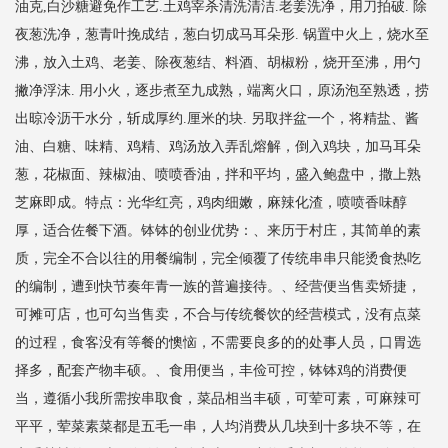
油克,白沙糖避免作工艺.土鸡宰杀清洗清洁.老姜洗净，用刀拍破. 除
夜葱洗净，葱青叶挽成结，葱白切成马耳朵形. 锅置中火上，烧水至
沸，放入土鸡、老姜、除夜葱结、料酒、胡椒粉，烧开至沸，用勺
撇净浮沫. 用小火，逐步煮至九成熟，端离火口，原汤泡至熟透，捞
出晾冷沥干水分，斩成厚约.厘米的块. 另取拌盆一个，将精盐、酱
油、白糖、味精、鸡精、鸡汤放入弄乱熔解，倒入鸡块，加马耳朵
葱，花椒面、辣椒油、喷喷香油，拌和平均，盛入鲍盘中，撒上熟
芝麻即成。特点：光华红亮，鸡肉细嫩，麻辣化渣，喷喷香味醇
厚，适合佐餐下酒。钵钵的创业优势：、来历于村庄，其简单的素
质，完全不合以往的用餐编制，完全倾覆了传统串串只能烫食热吃
的编制，遭到快节奏年青一族的普遍接待。、经营便当售卖矫捷，
可摊可店，也可勾当售卖，不合与传统餐饮的经营模式，没有点菜
的过程，食客没有等餐的懊恼，不需要良多的的处事人员，口胃选
择多，配套产物丰硕。、食用便当，丰俭可控，钵钵鸡的消费便
当，遵循小我所需按串取食，菜品相当丰硕，可荤可素，可麻辣可
平平，荤菜素菜都是五毛一串，人均消费从几块到十多块不等，在