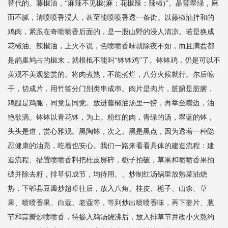
替代的。藤椒油，“麻辣不见椒(麻：花椒辣：辣椒)”。晶莹翠绿，麻
而不腻，清喷喷香浸人，甚至能喷喷香透一条街。以藤椒油拌和的
鸡肉，紧跟在奇喷喷香后面的，是一股山野的浸人清凉。若是换成
花椒油、辣椒油，上火不说，色喷喷香味就除夜不如，而且满盆都
是鹊巢鸠占的椒末，就根柢不能叫“钵钵鸡”了。钵钵鸡，仍是可以不
美观不美观鉴赏的。将肉煮熟，不能煮烂，八分火候就行。尔后晾
干，切成片，用竹签分门别类串成串。肉片是肉片，脏腑是脏腑，
鸡腿是鸡腿，同党是同党。放进藤椒油汤里一捞，再举至嘴边，油
艳欲滴。钵钵以青花钵，为上。粉红的肉，青绿的汤，翠蓝的钵，
头头是道，赏心雅观。黑陶钵，次之。黑是黑点，因为透着一种隐
忍健康的油亮，吃着也安心。我们一路来看看具体的建造流程：建
造流程、措置喷喷香料把桂皮掰碎，栀子拍破，草果和喷喷香果拍
破并除去籽，排草切成节，均待用。、炒制红汤锅里放熟菜油烧
热，下郫县豆瓣炒超卓往后，放入八角、桂皮、栀子、山柰、草
果、喷喷香果、白蔻、老蔻等，等到炒出喷喷香味，再下姜片、葱
节和蒜瓣炒喷喷香，待掺入鸡汤烧沸后，放入排草节并改小火熬约