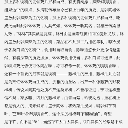
加上多种调料的去骨鸡片拌和而成。有皮脆肉嫩，麻辣鲜喷喷香，
甜咸适中的特点。从清朝传布至今已有上百年的历史。是以陶器钵
盛放配以麻辣为主的佐料，加上多种调料的去骨鸡片拌和而成。吃
奶汤面时配以钵钵鸡，别具气焰。钵钵鸡一听其名，就感应传染很
别致，“钵钵”其实就是瓦罐，钵外面是画着红黄相间的瓷质龙纹，钵
内盛放配以麻辣为主的佐料，菜品在不凡加工后用签串制，晾冷浸
于各类口胃的佐料中，食用时自取自食，除味道悠长外更添情趣盎
然。有着深挚的历史渊源。钵钵鸡食用便当，多种口胃可选择，配
以特点鸡汤饭便可休闲品味，亦可权作一餐。钵钵鸡的喷喷香味，
还有一个首要的启事就是调料———藤椒油的应用。藤椒油几近就
是为烹饪钵钵鸡而生成的。洪雅的山丘区，出产一种像藤萝的野花
椒树，传说风闻其他处所不产这类果树，不曾考证过，宁可这样坚
信不疑，家乡嘛。四月的藤椒果，由青而紫，玲珑剔透，挂在树上
都是诱人的。摘来鲜果，盛于陶钵，将热菜油浸淋，辅以鲜芋荷
叶、芭蕉叶讳饰喷喷香气。这个法度楷模叫“闭藤椒油”，寄望
是“闭”，而不是“熬”，当然“闭”太白太其实，或许其实的经常是不成