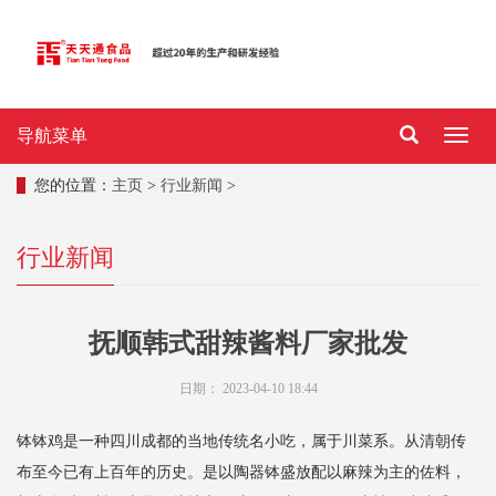
导航菜单
导
航
菜
您的位置：
主页
>
行业新闻
>
单
行业新闻
抚顺韩式甜辣酱料厂家批发
日期：
2023-04-10 18:44
钵钵鸡是一种四川成都的当地传统名小吃，属于川菜系。从清朝传
布至今已有上百年的历史。是以陶器钵盛放配以麻辣为主的佐料，