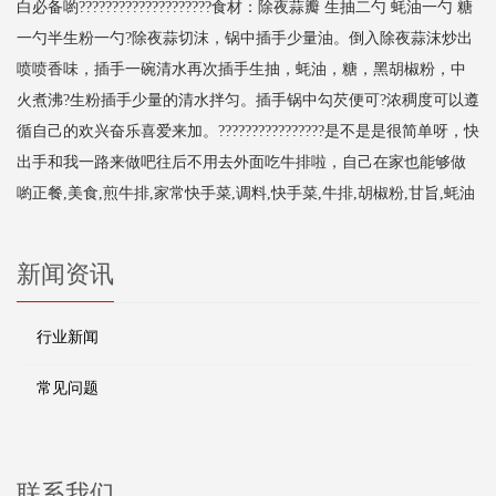
白必备喲????????????????????食材：除夜蒜瓣 生抽二勺 蚝油一勺 糖
一勺半生粉一勺?除夜蒜切沫，锅中插手少量油。倒入除夜蒜沫炒出
喷喷香味，插手一碗清水再次插手生抽，蚝油，糖，黑胡椒粉，中
火煮沸?生粉插手少量的清水拌匀。插手锅中勾芡便可?浓稠度可以遵
循自己的欢兴奋乐喜爱来加。????????????????是不是是很简单呀，快
出手和我一路来做吧往后不用去外面吃牛排啦，自己在家也能够做
喲正餐,美食,煎牛排,家常快手菜,调料,快手菜,牛排,胡椒粉,甘旨,蚝油
新闻资讯
行业新闻
常见问题
联系我们