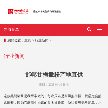
导航菜单
导
航
菜
您的位置：
主页
>
行业新闻
>
单
行业新闻
邯郸甘梅撒粉产地直供
日期：
2023-04-10 18:44
这款黑胡椒酱是我经常做的，每次只若是家里煎牛排，我必定会熬
这碗酱，因为它蘸着牛排真的是太好吃啦。做法超级无敌简单，小