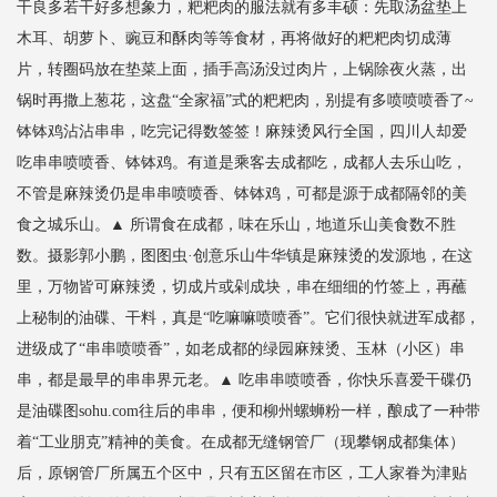
干良多若干好多想象力，粑粑肉的服法就有多丰硕：先取汤盆垫上
木耳、胡萝卜、豌豆和酥肉等等食材，再将做好的粑粑肉切成薄
片，转圈码放在垫菜上面，插手高汤没过肉片，上锅除夜火蒸，出
锅时再撒上葱花，这盘“全家福”式的粑粑肉，别提有多喷喷喷香了~
钵钵鸡沾沾串串，吃完记得数签签！麻辣烫风行全国，四川人却爱
吃串串喷喷香、钵钵鸡。有道是乘客去成都吃，成都人去乐山吃，
不管是麻辣烫仍是串串喷喷香、钵钵鸡，可都是源于成都隔邻的美
食之城乐山。▲ 所谓食在成都，味在乐山，地道乐山美食数不胜
数。摄影郭小鹏，图图虫·创意乐山牛华镇是麻辣烫的发源地，在这
里，万物皆可麻辣烫，切成片或剁成块，串在细细的竹签上，再蘸
上秘制的油碟、干料，真是“吃嘛嘛喷喷香”。它们很快就进军成都，
进级成了“串串喷喷香”，如老成都的绿园麻辣烫、玉林（小区）串
串，都是最早的串串界元老。▲ 吃串串喷喷香，你快乐喜爱干碟仍
是油碟图sohu.com往后的串串，便和柳州螺蛳粉一样，酿成了一种带
着“工业朋克”精神的美食。在成都无缝钢管厂（现攀钢成都集体）
后，原钢管厂所属五个区中，只有五区留在市区，工人家眷为津贴