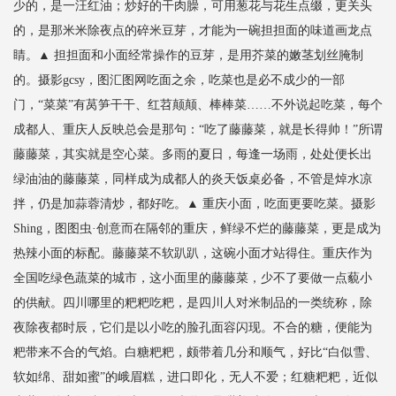
少的，是一汪红油；炒好的干肉臊，可用葱花与花生点缀，更关头
的，是那米米除夜点的碎米豆芽，才能为一碗担担面的味道画龙点
睛。▲ 担担面和小面经常操作的豆芽，是用芥菜的嫩茎划丝腌制
的。摄影gcsy，图汇图网吃面之余，吃菜也是必不成少的一部
门，“菜菜”有莴笋干干、红苕颠颠、棒棒菜……不外说起吃菜，每个
成都人、重庆人反映总会是那句：“吃了藤藤菜，就是长得帅！”所谓
藤藤菜，其实就是空心菜。多雨的夏日，每逢一场雨，处处便长出
绿油油的藤藤菜，同样成为成都人的炎天饭桌必备，不管是焯水凉
拌，仍是加蒜蓉清炒，都好吃。▲ 重庆小面，吃面更要吃菜。摄影
Shing，图图虫·创意而在隔邻的重庆，鲜绿不烂的藤藤菜，更是成为
热辣小面的标配。藤藤菜不软趴趴，这碗小面才站得住。重庆作为
全国吃绿色蔬菜的城市，这小面里的藤藤菜，少不了要做一点藐小
的供献。四川哪里的粑粑吃粑，是四川人对米制品的一类统称，除
夜除夜都时辰，它们是以小吃的脸孔面容闪现。不合的糖，便能为
粑带来不合的气焰。白糖粑粑，颇带着几分和顺气，好比“白似雪、
软如绵、甜如蜜”的峨眉糕，进口即化，无人不爱；红糖粑粑，近似