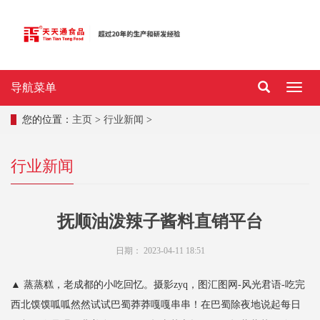
导航菜单
导
航
菜
您的位置：
主页
>
行业新闻
>
单
行业新闻
抚顺油泼辣子酱料直销平台
日期：
2023-04-11 18:51
▲ 蒸蒸糕，老成都的小吃回忆。摄影zyq，图汇图网-风光君语-吃完
西北馍馍呱呱然然试试巴蜀莽莽嘎嘎串串！在巴蜀除夜地说起每日