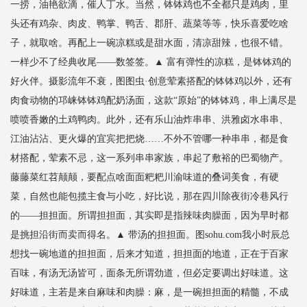
一捞，油艳欲滴，催人丁水。当然，钵钵鸡也不全都只是鸡肉，里
头还有鸡杂、肉皮、鸭掌、鸭舌、郡肝、蔬菜等等，快乐喜爱吃啥
子，就取啥。再配上一碗凉糕或是甜水面，清凉甜辣，也很不错。
一样少不了经典收尾——数签签。▲ 富有弹性的凉糕，是钵钵鸡的
好火伴。摄影流年不衰，图图虫·创意荤素搭配的钵钵鸡以外，还有
肉食动物的邛崃钵钵鸡配奶汤面，这款“原始”的钵钵鸡，串上满尽是
喷喷香嫩的土鸡鸭肉。此外，还有乐山油炸串串、洪雅卤水串串、
江油沾沾、更火爆的宜宾把把烧……不外不管哪一种串串，都是食
材搭配，荤素不忌，这一系列串串家族，串起了敷裕的巴蜀物产。
藤藤菜红苕颠颠，要配点啥面面粑粑川渝味道的叠词美食，有硬
菜，自然也能包揽主食与小吃，好比说，那在四川除夜街冷巷风行
的——担担面。所谓担担面，其实即是指辣味肉臊面，因为早时都
是挑担沿街而卖而得名。▲ 带汤的担担面。图sohu.com我小时辰总
想找一碗地道的担担面，后来才知道，担担面的地道，正在于百家
百味，有汤无汤皆可，面条无所谓劲道，但必定要调出好味道。这
好味道，主若是来自麻味和肉臊：麻，是一碗担担面的精髓，不成