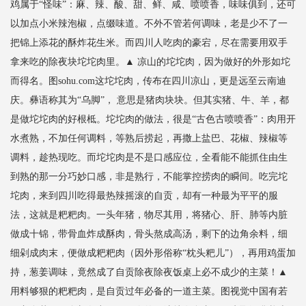
鸡属于“怪味”：麻、辣、酸、甜、鲜、咸、喷喷香，味味俱到，还可
以加点小米辣泡椒，点缀味道。不外不管若何调味，老是少不了一
把锦上添花的酥炸花生米。而四川人吃肉的豪宕，尽在需要用双手
拿来吃的除夜块坨坨肉里。▲ 凉山的坨坨肉，因为做好的外形如坨
而得名。图sohu.com这坨坨肉，传布在四川凉山，更是远至云南迪
庆。彝语称其为“乌脚”， 意思是猪肉块块。但其实猪、牛、羊，都
是做坨坨肉的好根柢。坨坨肉的做法，很是“古色古喷喷香”：肉用开
水煮熟，不加任何调料，等熟后捞起，再撒上盐巴、花椒、辣椒等
调料，趁热现吃。而坨坨肉是不是口感应位，全看能不能抓住由生
到熟的那一分巧妙口感，非是熟行，不能掌控捞肉的瞬间。吃完坨
坨肉，来到四川吃得最热辣摇滚的自贡，却有一种最为平平的服
法，这就是粑粑肉。一头年猪，物尽其用，将猪心、肝、肺等内脏
做成十锦，带骨血炸成酥肉，骨头熬成高汤，剩下的边角余料，细
细剁成肉末，便做成粑粑肉（因外形俗称“枕头粑儿”），再用鸡蛋加
持，葱姜调味，竟然成了自贡除夜除夜饭桌上必不成少的主菜！▲
用料够狠的粑粑肉，是自贡过年必备的一道主菜。图视觉中国有若