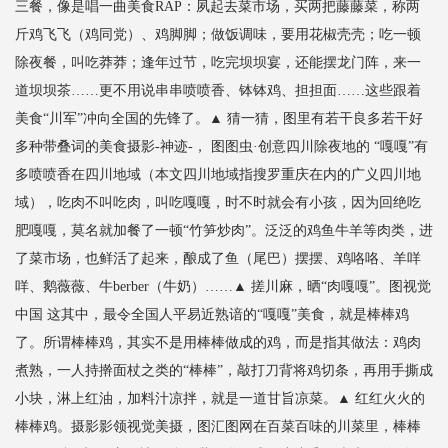
三餐，像是唱一曲美食RAP：夙起去菜市场，买两把藤藤菜，称两
斤鸡飞飞（鸡同党）、鸡脚脚；做饭调味，要用花椒壳壳；吃一顿
除夜餐，叫吃莽莽；逢年过节，吃完坝坝宴，还能摆龙门阵，来一
道坝坝茶……更不用说串串喷喷香、钵钵鸡、担担面……这些跟着
美食“川军”冲向全国的先锋了。▲ 猜一猜，图里有若干良多若干好
多种带叠词的美食摄影-神迹-， 图图虫·创意四川除夜地的 “嘎嘎”有
多喷喷香在四川地域（本文四川地域指搜罗重庆在内的广义四川地
域），吃肉不叫吃肉，叫吃嘎嘎，时不时就会有小孩，因为回绝吃
肥嘎嘎，莫名就加餐了一顿“竹笋炒肉”。泛泛的鸡鱼牛羊等肉类，进
了菜市场，也鲜活了起来，酿成了鱼（尾巴）摆摆、鸡咯咯、羊咩
咩、鹅薇薇、牛berber（牛奶）……▲ 搓川麻，晒“肉嘎嘎”。图视觉
中国 这其中，最令全国人平易近熟谙的“嘎嘎”美食，就是棒棒鸡
了。所谓棒棒鸡，其实不是用棒棒做成的鸡，而是指其做法：鸡肉
煮熟，一人持擀面杖之类的“棒棒”，敲打刀背将鸡切条，再用手撕成
小块，淋上红油，加料汁凉拌，就是一道甘旨凉菜。▲ 红红火火的
棒棒鸡。摄影影领视觉美摄，图汇图网在百菜百味的川菜里，棒棒