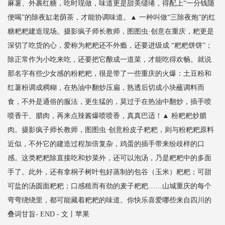
麻薯、外裹红糖，吃时现做，味道更是甜美缱绻，得配上“一分钱随
便喝”的除夜缸老荫茶，才能协调味道。▲ 一种叫做“三除夜炮”的红
糖粑粑建造现场。摄影疯子师长教师，图图虫·创意在重庆，粑更是
深切了吃货的心，爱称为粑粑还不外瘾，还要进级成 “粑粑饼饼”；
除正常作为小吃来吃，还要把它酿成一道菜，才能吃得欢畅。就说
那名字有些少女感的粉粑粑，很是带了一些重庆的火爆：土豆粉和
红薯粉调成稠糊，在热油中翻炒压扁，熟透后切成小块蘸调料而
食，不外是通俗的服法，更生猛的，莫过于在热油中翻炒，插手喷
喷香干、腊肉，再来点辣酱爆喷喷香，真真巴适！▲ 粉粑粑炒腊
肉。摄影疯子师长教师，图图虫·创意粉皮子粑粑，则与粉粑粑原料
近似，不外它的建造过程加倍复杂，鸡蛋的插手带来纷歧样的口
感。这类粑粑除直接吃和炒菜外，还可以泡汤，乃是粑粑中的多面
手了。此外，还有拿桐子树叶包好蒸制的包谷（玉米）粑粑；可甜
可盐的汤圆面粑粑；口感糙而有劲的麦子粑粑……山城重庆的每个
弯弯绕绕里，都可能藏着粑粑的味道。你快乐喜爱哪些来自四川的
叠词甘旨- END - 文丨苹果