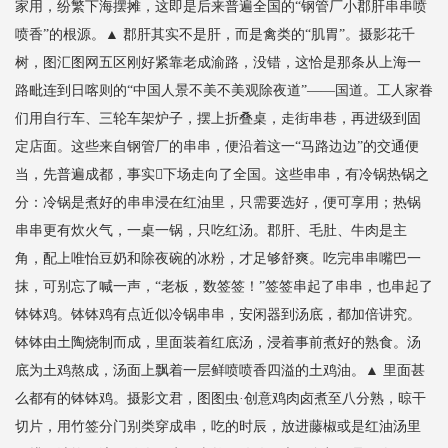
家用，纷繁下海摆摊，这即是后来普遍全国的“钢管厂小郡肝串串喷
喷香”的根源。▲ 郡肝其实不是肝，而是禽类的“肌胃”。摄影花千
树，图汇图网五区刚好紧靠老成渝路，没错，这恰是那条从上海一
路毗连到日喀则的“中国人景不美不美观除夜道”——国道。工人家眷
们用自行车、三轮车架炉子，摆上折叠桌，走街串巷，再进级到固
定店面。这些来自钢管厂的串串，便沿着这一“马路边边”的交通便
当，先普遍成都，事实下场走向了全国。这些串串，有冷锅热锅之
分：冷锅是煮好的串串浸在红油里，只需要选好，便可享用；热锅
串串更有炊火气，一桌一锅，只吃红汤。郡肝、毛肚、牛肉是主
角，配上唯怡豆奶和除夜碗的冰粉，才足够舒爽。吃完串串嘴巴一
抹，可别忘了喊一声，“老板，数签签！”签签串起了串串，也串起了
钵钵鸡。钵钵鸡有点近似冷锅串串，安闲器到汤底，都加倍讲究。
钵钵由土陶烧制而成，里面装着红底汤，浸着事前煮好的熟食。汤
底为土鸡熬成，汤面上飘着一层鲜喷喷香四溢的土鸡油。▲ 里面甚
么都有的钵钵鸡。摄影文君，图图虫·创意鸡肉卤煮至八分熟，晾干
切片，用竹签分门别类穿成串，吃的时辰，放进藤椒或是红油汤里