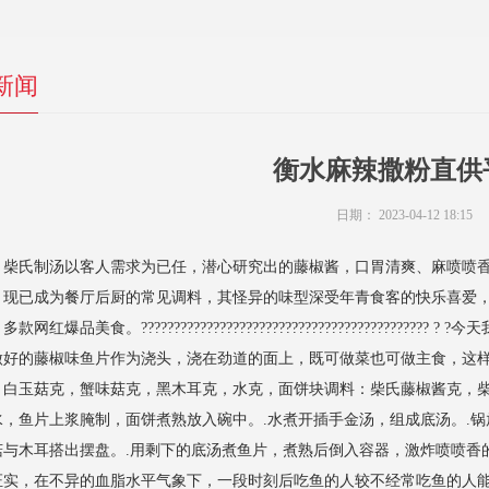
新闻
衡水麻辣撒粉直供
日期：
2023-04-12 18:15
：柴氏制汤以客人需求为已任，潜心研究出的藤椒酱，口胃清爽、麻喷喷
，现已成为餐厅后厨的常见调料，其怪异的味型深受年青食客的快乐喜爱
款网红爆品美食。???????????????????????????????????????
做好的藤椒味鱼片作为浇头，浇在劲道的面上，既可做菜也可做主食，这
，白玉菇克，蟹味菇克，黑木耳克，水克，面饼块调料：柴氏藤椒酱克，柴
水，鱼片上浆腌制，面饼煮熟放入碗中。.水煮开插手金汤，组成底汤。.
菇与木耳搭出摆盘。.用剩下的底汤煮鱼片，煮熟后倒入容器，激炸喷喷香
证实，在不异的血脂水平气象下，一段时刻后吃鱼的人较不经常吃鱼的人