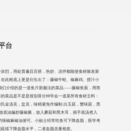
平台
香浓烈，用处普遍且百搭，热炒、凉拌都能使食材焕发新
，在此根底上更是衍生出了：藤椒牛蛙、椒麻鸡、捞汁小
????? ? ?今天我们介绍的是一道鱼片新服法的菜品——藤椒鱼面，用简
样的菜品是不是是很划算分钟学会一道菜所有食材主料：
氏金汤克，盐克，味精避免作编制.白玉菇，蟹味菇，黑
锅放底油煸炒藤椒酱，放入蘑菇和黑木耳，插手底汤煮入
的辣椒麻椒油便可。小贴士经常吃鱼可下降血脂，医学考
能延续下降血脂水平，二者血脂含量相差。