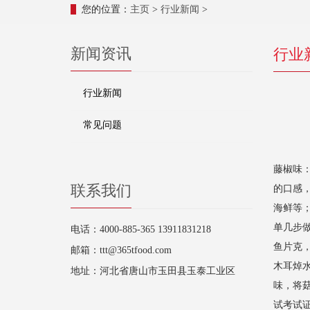
您的位置：
主页
>
行业新闻
>
新闻资讯
行业
行业新闻
常见问题
藤椒味
联系我们
的口感
海鲜等；多
单几步
电话：4000-885-365 13911831218
鱼片克
邮箱：ttt@365tfood.com
木耳焯
地址：河北省唐山市玉田县玉泰工业区
味，将
试考试