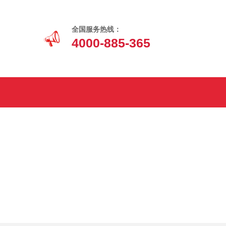
全国服务热线：
4000-885-365