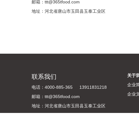
邮箱：ttt@365tfood.com
地址：河北省唐山市玉田县玉泰工业区
关于
联系我们
企业
电话：4000-885-365 13911831218
企业
邮箱：ttt@365tfood.com
地址：河北省唐山市玉田县玉泰工业区
技术支持：
武汉佰利云科技有限公司